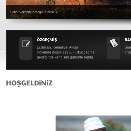
Seher vaktinde Karagöl-Kıbrısçık
Erzincan, Kemaliye, Akçalı
Sana
Köyünde doğdu (1930). Okul çağına
orga
geldiğinde kendisini gurbette buldu.