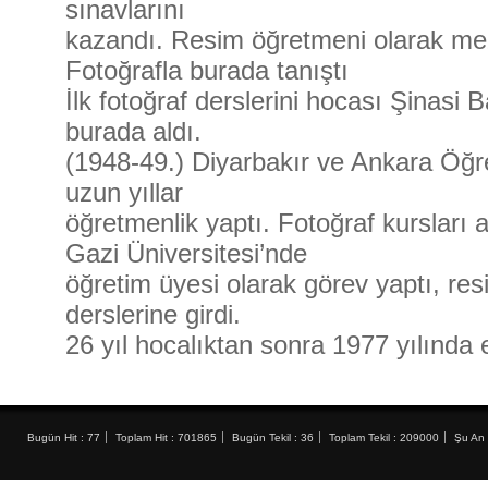
sınavlarını
kazandı. Resim öğretmeni olarak me
Fotoğrafla burada tanıştı
İlk fotoğraf derslerini hocası Şinasi 
burada aldı.
(1948-49.) Diyarbakır ve Ankara Öğ
uzun yıllar
öğretmenlik yaptı. Fotoğraf
kursları
a
Gazi Üniversitesi’nde
öğretim üyesi olarak görev yaptı, res
derslerine girdi.
26 yıl hocalıktan sonra 1977 yılında 
Bugün Hit : 77
Toplam Hit : 701865
Bugün Tekil : 36
Toplam Tekil : 209000
Şu An 