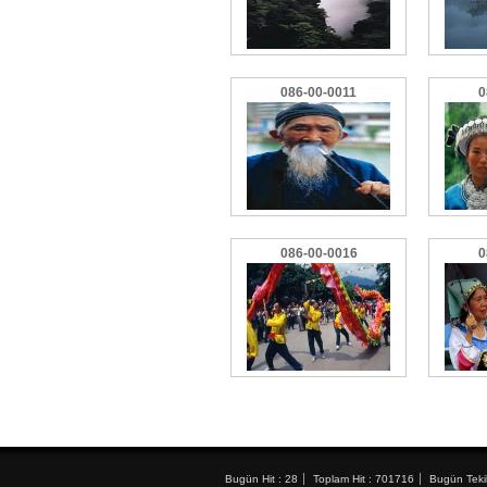
086-00-0011
0
086-00-0016
0
Bugün Hit : 28
Toplam Hit : 701716
Bugün Tekil