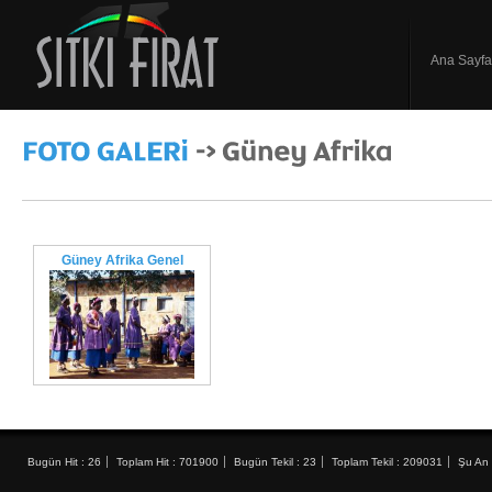
Ana Sayfa
Güney Afrika Genel
Bugün Hit : 26
Toplam Hit : 701900
Bugün Tekil : 23
Toplam Tekil : 209031
Şu An 