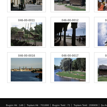
046-00-0011
046-00-0012
0
046-00-0016
046-00-0017
0
Bugün Hit : 148
Toplam Hit : 701686
Bugün Tekil : 71
Toplam Tekil : 208908
Şu An