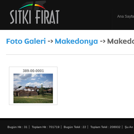
Ana Sayfa
389-00-0001
Bugün Hit : 31
Toplam Hit : 701719
Bugün Tekil : 22
Toplam Tekil : 208932
Şu An 